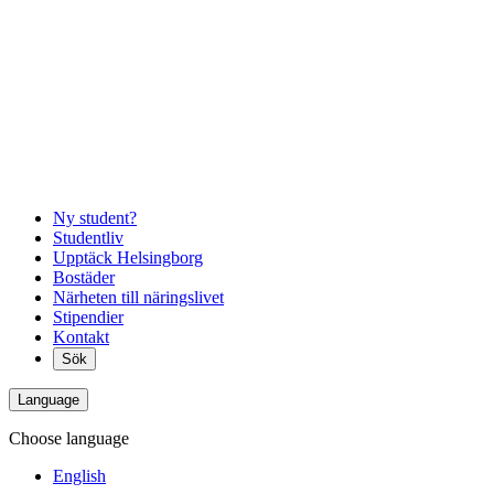
Ny student?
Studentliv
Upptäck Helsingborg
Bostäder
Närheten till näringslivet
Stipendier
Kontakt
Sök
Language
Choose language
English