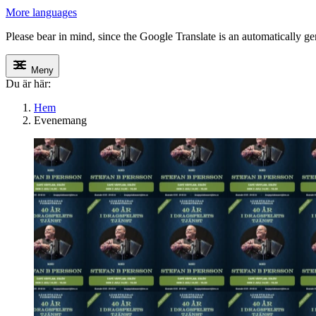
More languages
Please bear in mind, since the Google Translate is an automatically gene
Meny
Du är här:
Hem
Evenemang