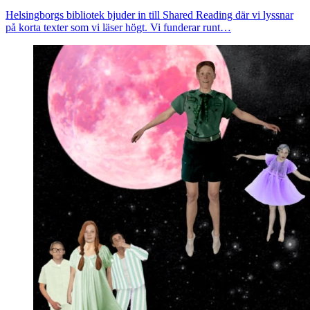
Helsingborgs bibliotek bjuder in till Shared Reading där vi lyssnar
på korta texter som vi läser högt. Vi funderar runt…