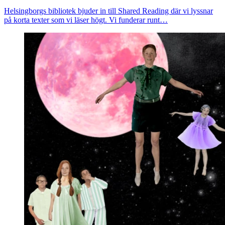
Helsingborgs bibliotek bjuder in till Shared Reading där vi lyssnar
på korta texter som vi läser högt. Vi funderar runt…